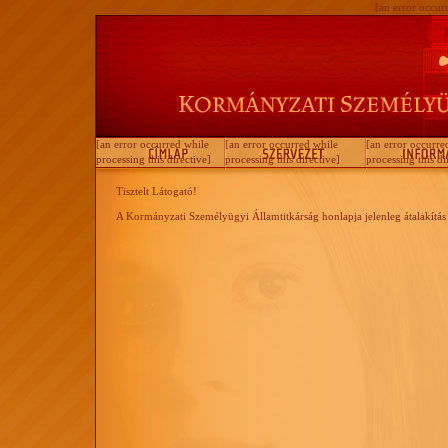
[an error occurr
[an error occurred while
[an error occurred while
[an error occurre
processing this directive]
processing this directive]
processing this di
Tisztelt Látogató!
Címlap
Szervezet
Információk
A Kormányzati Személyügyi Államtitkárság honlapja jelenleg átalakítás a